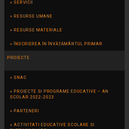
SERVICII
concepte cheie și aplicații practice
privind trăsăturile de caracter, ca bază
RESURSE UMANE
pentru educarea caracterului […]
RESURSE MATERIALE
Citește mai mult
ÎNSCRIEREA ÎN ÎNVĂȚĂMÂNTUL PRIMAR
PROIECTE
SNAC
PROIECTE SI PROGRAME EDUCATIVE – AN
SCOLAR 2022-2023
Resurse utile
PARTENERI
Centrul de resurse bibliografice în domeniul guvernării
ACTIVITATI EDUCATIVE SCOLARE SI