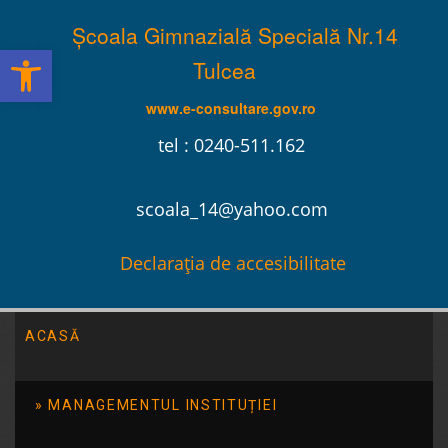
Școala Gimnazială Specială Nr.14
Deschide bara de unelte
Tulcea
www.e-consultare.gov.ro
tel : 0240-511.162
scoala_14@yahoo.com
Declarația de accesibilitate
ACASĂ
Școala Gimnazială Specială Nr.14 Tulcea
/
2015
/
iunie
MANAGEMENTUL INSTITUȚIEI
Vernisaj de