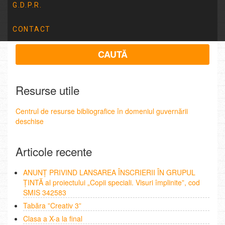
G.D.P.R.
CONTACT
Resurse utile
Centrul de resurse bibliografice în domeniul guvernării
deschise
Articole recente
ANUNȚ PRIVIND LANSAREA ÎNSCRIERII ÎN GRUPUL
ȚINTĂ al proiectului „Copii speciali. Visuri împlinite”, cod
SMIS 342583
Tabăra ”Creativ 3”
Clasa a X-a la final