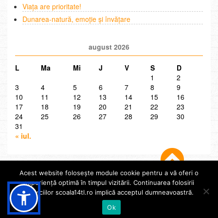
Viața are prioritate!
Dunarea-natură, emoție și învățare
august 2026
L
Ma
Mi
J
V
S
D
1
2
3
4
5
6
7
8
9
10
11
12
13
14
15
16
17
18
19
20
21
22
23
24
25
26
27
28
29
30
31
« iul.
Acest website folosește module cookie pentru a vă oferi o
experiență optimă în timpul vizitării. Continuarea folosirii
serviciilor scoala14tl.ro implică acceptul dumneavoastră.
© Școala 14 Tulcea | dezvoltat de
InfoTrust-Design
Ok