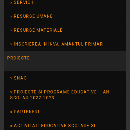
educatională Anul
SERVICII
școlar 2023-2024
RESURSE UMANE
Descarca Oferta educatională Anul
RESURSE MATERIALE
școlar 2023-2024
ÎNSCRIEREA ÎN ÎNVĂȚĂMÂNTUL PRIMAR
Citește mai mult
PROIECTE
Înscrierea la
SNAC
grădiniță și clasa
PROIECTE SI PROGRAME EDUCATIVE – AN
pregătitoare anul școlar
SCOLAR 2022-2023
2023-2024
PARTENERI
Noi suntem Școala Gimnazială Specială
ACTIVITATI EDUCATIVE SCOLARE SI