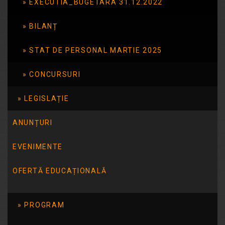
EXECUTIA_BUGETARA 31.12.2022
Citește mai mult
BILANȚ
STAT DE PERSONAL MARTIE 2025
Oferta
CONCURSURI
educatională Anul
școlar 2024-2025
LEGISLAȚIE
ANUNȚURI
Descarca Oferta educatională Anul
școlar 2024-2025
EVENIMENTE
Citește mai mult
OFERTĂ EDUCAȚIONALĂ
PROGRAM
Oferta