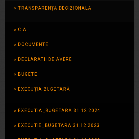
Oferta
TRANSPARENȚĂ DECIZIONALĂ
educationala Anul
școlar 2026-2027
C.A.
Oferta educationala 2026-2027
DOCUMENTE
Citește mai mult
DECLARATII DE AVERE
BUGETE
Oferta
EXECUȚIA BUGETARĂ
educationala Anul
școlar 2025-2026
EXECUTIA_BUGETARA 31.12.2024
Oferta educationala Anul școlar 2025-
EXECUTIE_BUGETARA 31.12.2023
2026