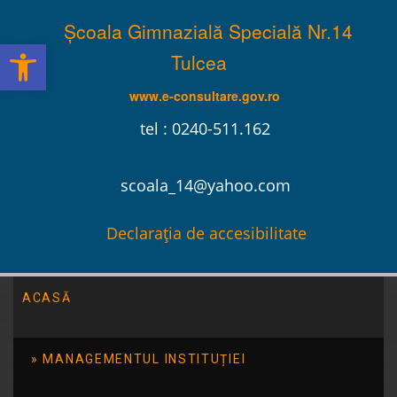
Școala Gimnazială Specială Nr.14
Deschide bara de unelte
Tulcea
www.e-consultare.gov.ro
tel : 0240-511.162
scoala_14@yahoo.com
Declarația de accesibilitate
ACASĂ
Școala Gimnazială Specială Nr.14 Tulcea
/
Ofertă
Educațională
MANAGEMENTUL INSTITUȚIEI