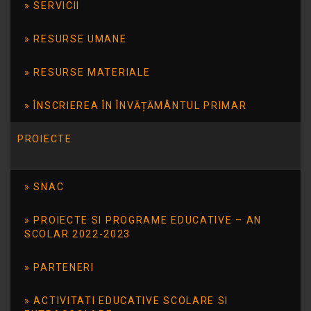
Citește mai mult
SERVICII
RESURSE UMANE
Săptămâna
RESURSE MATERIALE
Comună de
ÎNSCRIEREA ÎN ÎNVĂȚĂMÂNTUL PRIMAR
Acțiune pentru Copiii cu
Dizabilități– SCACD
PROIECTE
„Zi de joacă” Astăzi, 21.05.2026
SNAC
în cadrul programului „Săptămâna
Comună de Acțiune pentru Copiii cu
PROIECTE SI PROGRAME EDUCATIVE – AN
Dizabilități– SCACD”, la Școala
SCOLAR 2022-2023
Gimnazială Specială nr. 14 am organizat
PARTENERI
o minunată „Zi de joacă”, dedicată
copiilor noștri speciali. Prin jocuri
ACTIVITATI EDUCATIVE SCOLARE SI