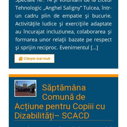
Tehnologic „Anghel Saligny” Tulcea, într-
un cadru plin de empatie și bucurie.
Activitățile ludice și exercițiile adaptate
au încurajat incluziunea, colaborarea și
formarea unor relații bazate pe respect
și sprijin reciproc. Evenimentul […]
Citește mai mult
Săptămâna
Comună de
Acțiune pentru Copiii cu
Dizabilități– SCACD