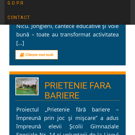
special. Elevii noștri au cântat, au
G.D.P.R.
dansat și au urmărit cu entuziasm un
spectacol interactiv susținut de domnul
CONTACT
Nicu. Jonglerii, cântece educative și voie
bună – toate au transformat activitatea
[…]
Citește mai mult
PRIETENIE FARA
BARIERE
Proiectul „Prietenie fără bariere –
Împreună prin joc și mișcare” a adus
împreună elevii Școlii Gimnaziale
Speciale Nr. 14 și voluntarii de la Liceul