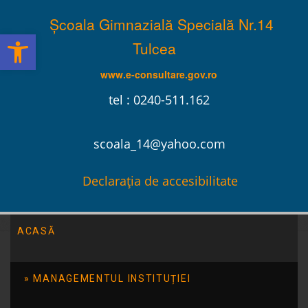
Școala Gimnazială Specială Nr.14
Deschide bara de unelte
Tulcea
www.e-consultare.gov.ro
tel : 0240-511.162
scoala_14@yahoo.com
Declarația de accesibilitate
ACASĂ
MANAGEMENTUL INSTITUȚIEI
7 culori, o singură