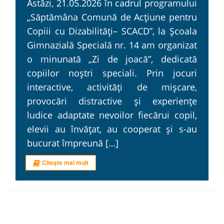
Astăzi, 21.05.2026 în cadrul programului
„Săptămâna Comună de Acțiune pentru
Copiii cu Dizabilități– SCACD”, la Școala
Gimnazială Specială nr. 14 am organizat
o minunată „Zi de joacă”, dedicată
copiilor noștri speciali. Prin jocuri
interactive, activități de mișcare,
provocări distractive și experiențe
ludice adaptate nevoilor fiecărui copil,
elevii au învățat, au cooperat și s-au
bucurat împreună […]
Citește mai mult
Pg anterioară
1
2
3
…
84