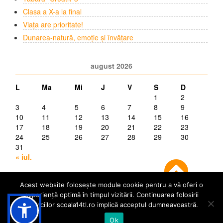
Clasa a X-a la final
Viața are prioritate!
Dunarea-natură, emoție și învățare
august 2026
L
Ma
Mi
J
V
S
D
1
2
3
4
5
6
7
8
9
10
11
12
13
14
15
16
17
18
19
20
21
22
23
24
25
26
27
28
29
30
31
« iul.
Acest website folosește module cookie pentru a vă oferi o
experiență optimă în timpul vizitării. Continuarea folosirii
serviciilor scoala14tl.ro implică acceptul dumneavoastră.
© Școala 14 Tulcea | dezvoltat de
InfoTrust-Design
Ok