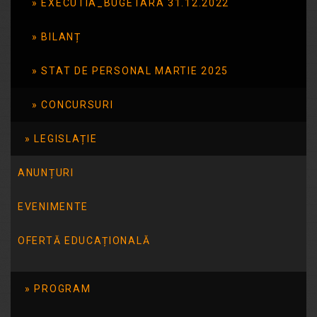
EXECUTIA_BUGETARA 31.12.2022
Citește mai mult
BILANȚ
STAT DE PERSONAL MARTIE 2025
CONCURSURI
LEGISLAȚIE
ANUNȚURI
EVENIMENTE
Resurse utile
OFERTĂ EDUCAȚIONALĂ
Centrul de resurse bibliografice în domeniul guvernării
deschise
PROGRAM
Articole recente