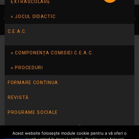
EXTRASCOLARE
JOCUL DIDACTIC
© Școala 14 Tulcea | dezvoltat de
InfoTrust-Design
C.E.A.C.
COMPONENȚA COMISIEI C.E.A.C.
PROCEDURI
FORMARE CONTINUA
REVISTĂ
PROGRAME SOCIALE
INTEGRITATE INSTITUȚIONALĂ
Acest website folosește module cookie pentru a vă oferi o