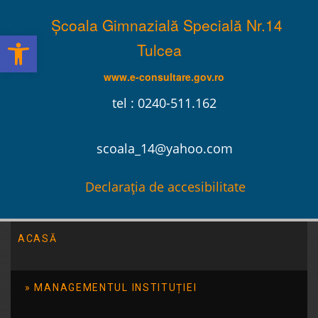
Școala Gimnazială Specială Nr.14
Deschide bara de unelte
Tulcea
www.e-consultare.gov.ro
tel : 0240-511.162
scoala_14@yahoo.com
Declarația de accesibilitate
ACASĂ
Școala Gimnazială Specială Nr.14 Tulcea
/
2017
/
februarie
/
23
MANAGEMENTUL INSTITUȚIEI