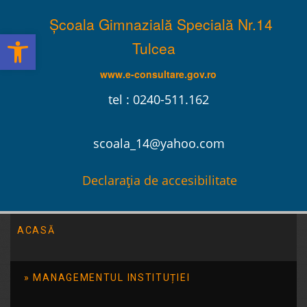
Școala Gimnazială Specială Nr.14
Deschide bara de unelte
Tulcea
www.e-consultare.gov.ro
tel : 0240-511.162
scoala_14@yahoo.com
Declarația de accesibilitate
ACASĂ
Școala Gimnazială Specială Nr.14 Tulcea
/
2015
/
aprilie
/
06
MANAGEMENTUL INSTITUȚIEI
“Preprofesionaliza