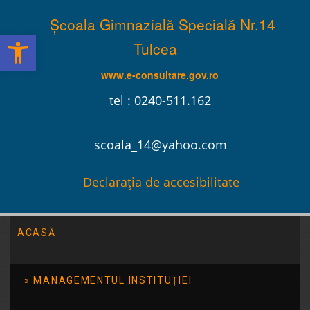
Școala Gimnazială Specială Nr.14
Deschide bara de unelte
Tulcea
www.e-consultare.gov.ro
tel : 0240-511.162
scoala_14@yahoo.com
Declarația de accesibilitate
ACASĂ
Școala Gimnazială Specială Nr.14 Tulcea
/
2015
/
aprilie
MANAGEMENTUL INSTITUȚIEI
“Preprofesionaliza