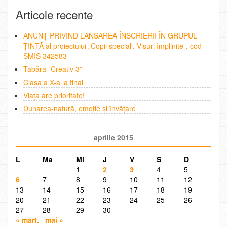
Articole recente
ANUNȚ PRIVIND LANSAREA ÎNSCRIERII ÎN GRUPUL
ȚINTĂ al proiectului „Copii speciali. Visuri împlinite”, cod
SMIS 342583
Tabăra ”Creativ 3”
Clasa a X-a la final
Viața are prioritate!
Dunarea-natură, emoție și învățare
aprilie 2015
L
Ma
Mi
J
V
S
D
1
2
3
4
5
6
7
8
9
10
11
12
13
14
15
16
17
18
19
20
21
22
23
24
25
26
27
28
29
30
« mart.
mai »