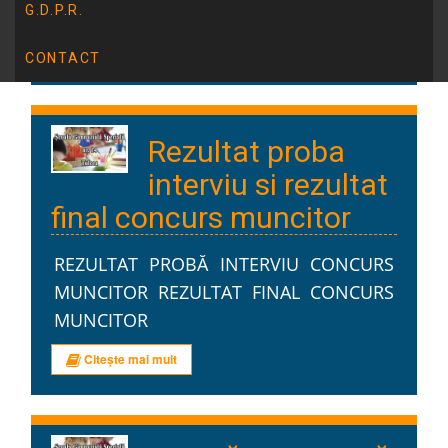
spus o poveste, fiecare mișcare a […]
G.D.P.R.
Citește mai mult
CONTACT
Rezultat proba
interviu si rezultat
final concurs muncitor
REZULTAT PROBĂ INTERVIU CONCURS
MUNCITOR REZULTAT FINAL CONCURS
MUNCITOR
Citește mai mult