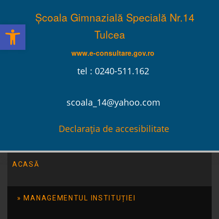
Școala Gimnazială Specială Nr.14
Deschide bara de unelte
Tulcea
www.e-consultare.gov.ro
tel : 0240-511.162
scoala_14@yahoo.com
Declarația de accesibilitate
ACASĂ
MANAGEMENTUL INSTITUȚIEI
Ziua