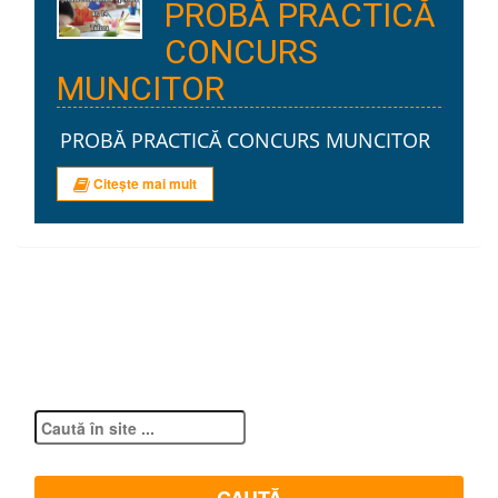
PROBĂ PRACTICĂ
CONCURS
MUNCITOR
PROBĂ PRACTICĂ CONCURS MUNCITOR
Citește mai mult
Pg anterioară
1
2
3
4
…
84
Pg următoare