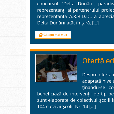
concursul “Delta Dunării, paradis
reprezentanţi ai partenerului proiec
reprezentanta A.R.B.D.D., a apreci
Delta Dunării atât în ţară, […]
Citește mai mult
Ofertă e
Despre oferta 
adaptată nivelu
ținăndu-se co
beneficiază de intervenții de tip per
sunt elaborate de colectivul școlii 
104 elevi ai Școlii Nr. 14 […]