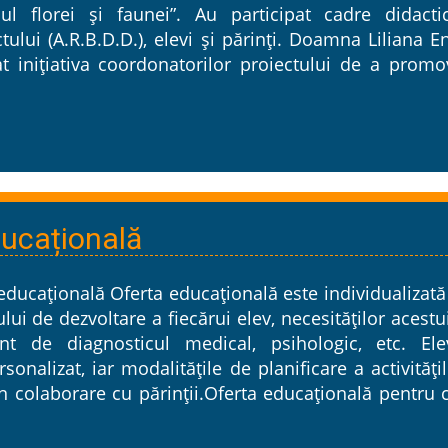
ul florei şi faunei”. Au participat cadre didactic
tului (A.R.B.D.D.), elevi şi părinţi. Doamna Liliana E
at iniţiativa coordonatorilor proiectului de a promo
ducațională
educațională Oferta educațională este individualizată
lui de dezvoltare a fiecărui elev, necesităților acestu
nt de diagnosticul medical, psihologic, etc. Elev
sonalizat, iar modalitățile de planificare a activități
în colaborare cu părinții.Oferta educațională pentru 