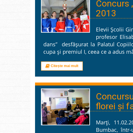
Concurs „
2013
Elevii Școlii 
profesor Elisa
dans” desfășurat la Palatul Copiil
cupa și premiul I, ceea ce a adus mân
Citește mai mult
Concursul
florei şi 
Marţi, 11.02.
Bumbac, într-u