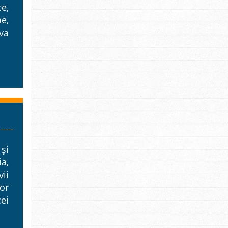
e,
ne,
va
 și
ia,
ii
lor
cei