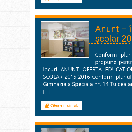
Anunț – î
școlar 2
Conform planu
propune pentr
locuri ANUNT OFERTA EDUCATIO
SCOLAR 2015-2016 Conform planului
Gimnaziala Speciala nr. 14 Tulcea ar
[…]
Citește mai mult