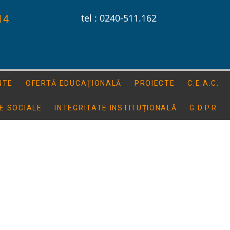
14
tel : 0240-511.162
NTE
OFERTĂ EDUCAȚIONALĂ
PROIECTE
C.E.A.C.
E SOCIALE
INTEGRITATE INSTITUȚIONALĂ
G.D.P.R.