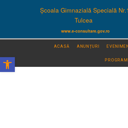
Școala Gimnazială Specială Nr.
Tulcea
www.e-consultare.gov.ro
ACASĂ
ANUNȚURI
EVENIME
Deschide bara de unelte
PROGRAM