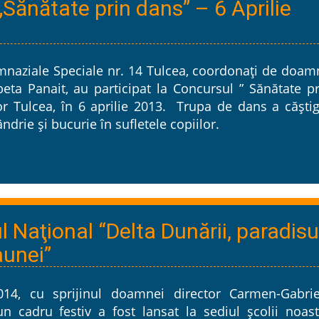
Sănătate prin dans” – 6 Aprilie
Gimnaziale Speciale nr. 14 Tulcea, coordonați de doa
beta Panait, au participat la Concursul ” Sănătate p
or Tulcea, în 6 aprilie 2013. Trupa de dans a căștig
drie și bucurie în sufletele copiilor.
 Naţional “Delta Dunării, paradisu
faunei”
2014, cu sprijinul doamnei director Carmen-Gabrie
n cadru festiv a fost lansat la sediul şcolii noast