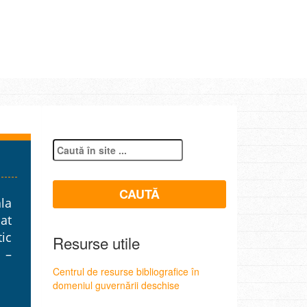
la
pat
tic
Resurse utile
a –
Centrul de resurse bibliografice în
domeniul guvernării deschise