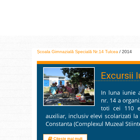
Școala Gimnazială Specială Nr.14 Tulcea
/
2014
Excursii 
In luna iunie 
nr. 14 a organi
toti cei 110 e
auxiliar, inclusiv elevi scolarizati la
Constanta (Complexul Muzeal Stiinte
Citește mai mult