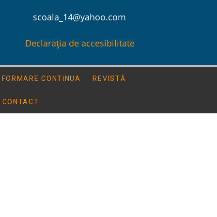
scoala_14@yahoo.com
Declarația de accesibilitate
FORMARE CONTINUA
REVISTĂ
CONTACT