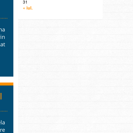
31
« iul.
mna
rin
at
l
la
re