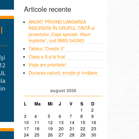
Articole recente
ANUNȚ PRIVIND LANSAREA
ÎNSCRIERII ÎN GRUPUL ȚINTĂ al
l
proiectului „Copii speciali. Visuri
împlinite”, cod SMIS 342583
Tabăra ”Creativ 3”
Clasa a X-a la final
și
Viața are prioritate!
12
UL
Dunarea-natură, emoție și învățare
la
din
august 2026
L
Ma
Mi
J
V
S
D
1
2
3
4
5
6
7
8
9
10
11
12
13
14
15
16
17
18
19
20
21
22
23
24
25
26
27
28
29
30