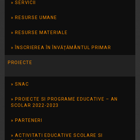
SERVICII
Citește mai mult
RESURSE UMANE
RESURSE MATERIALE
Ziua Națională a
Lecturii
ÎNSCRIEREA ÎN ÎNVĂȚĂMÂNTUL PRIMAR
PROIECTE
15 Februarie – Ziua Națională a Lecturii
Vedetele zilei au fost cărțile preferate
ale copiilor.
SNAC
Citește mai mult
PROIECTE SI PROGRAME EDUCATIVE – AN
SCOLAR 2022-2023
PARTENERI
ACTIVITATI EDUCATIVE SCOLARE SI