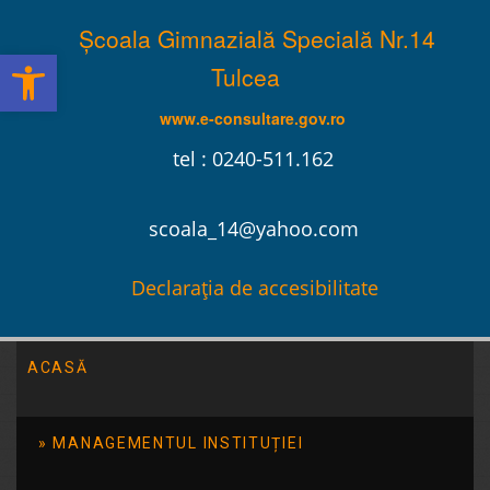
Școala Gimnazială Specială Nr.14
Deschide bara de unelte
Tulcea
www.e-consultare.gov.ro
tel : 0240-511.162
scoala_14@yahoo.com
Declarația de accesibilitate
ACASĂ
Școala Gimnazială Specială Nr.14 Tulcea
/
2025
/
iunie
/
02
MANAGEMENTUL INSTITUȚIEI
Concursul de