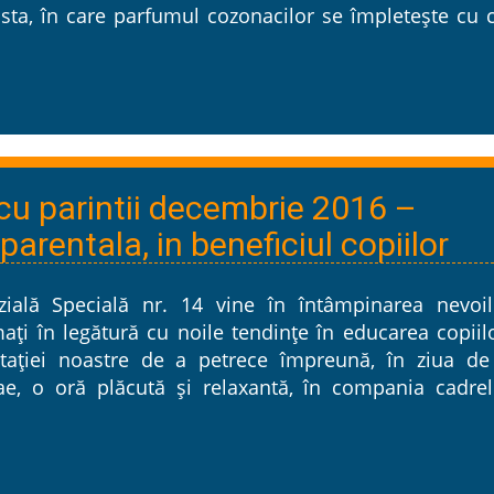
ta, în care parfumul cozonacilor se împleteşte cu c
cu parintii decembrie 2016 –
parentala, in beneficiul copiilor
ială Specială nr. 14 vine în întâmpinarea nevoil
mați în legătură cu noile tendințe în educarea copiil
tației noastre de a petrece împreună, în ziua de
e, o oră plăcută și relaxantă, în compania cadrel