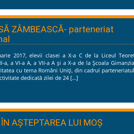
SĂ ZÂMBEASCĂ- parteneriat
nal
uarie 2017, elevii clasei a X-a C de la Liceul Teore
 II-a, a VI-a A, a VII-a A și a X-a de la Şcoala Gimanzi
ivitatea cu tema Români Uniţi, din cadrul parteneriatu
ivitate dedicată zilei de 24 […]
 ÎN AŞTEPTAREA LUI MOŞ
N