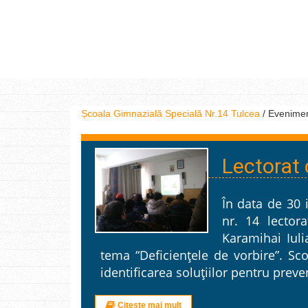
Școala Gimnazială Specială Nr.14 Tulcea
/
Evenime
Lectorat 
În data de 30 
nr. 14 lector
Karamihai Iuli
tema “Deficienţele de vorbire”. Scop
identificarea soluţiilor pentru preven
Citește mai mult