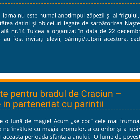
 iarna nu este numai anotimpul zăpezii şi al frigului,
atâtea datini şi obiceiuri legate de sarbătorirea Naşte
ală nr.14 Tulcea a organizat în data de 22 decembr
u fost invitaţi elevii, părinţii/tutorii acestora, ca
e pentru bradul de Craciun –
 in parteneriat cu parintii
e o lună de magie! Acum ,,se coc” cele mai frumoa
e ne învăluie cu magia aromelor, a culorilor şi a iubir
în această perioadă sfântă a anului. O lume de poves