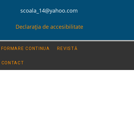
scoala_14@yahoo.com
Declarația de accesibilitate
FORMARE CONTINUA
REVISTĂ
CONTACT