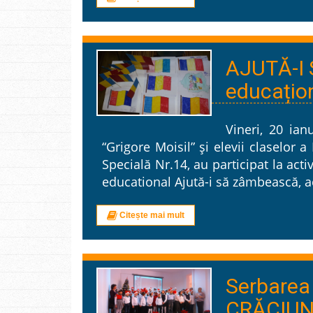
AJUTĂ-I 
educațio
Vineri, 20 ian
“Grigore Moisil” și elevii claselor a
Specială Nr.14, au participat la act
educational Ajută-i să zâmbească, act
Citește mai mult
Serbarea
CRĂCIU