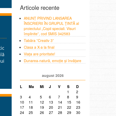
Articole recente
ANUNȚ PRIVIND LANSAREA
ÎNSCRIERII ÎN GRUPUL ȚINTĂ al
proiectului „Copii speciali. Visuri
împlinite”, cod SMIS 342583
Tabăra ”Creativ 3”
Clasa a X-a la final
tic
Viața are prioritate!
ală
lui
Dunarea-natură, emoție și învățare
august 2026
L
Ma
Mi
J
V
S
D
1
2
3
4
5
6
7
8
9
10
11
12
13
14
15
16
17
18
19
20
21
22
23
24
25
26
27
28
29
30