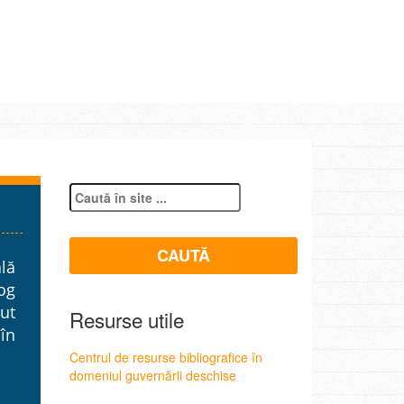
lă
og
ut
Resurse utile
 în
Centrul de resurse bibliografice în
domeniul guvernării deschise