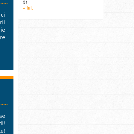
31
« iul.
 ci
rii
ie
dre
se
ii!
te!