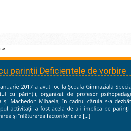
nte
cu parintii Deficientele de vorbire
ianuarie 2017 a avut loc la Şcoala Gimnazială Specia
atul cu părinţii, organizat de profesor psihopedag
a şi Machedon Mihaela, în cadrul căruia s-a dezbăt
ul activităţii a fost acela de a-i implica pe părinţi
irea şi înlăturarea factorilor care […]