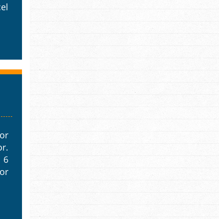
el
or
or.
 6
or