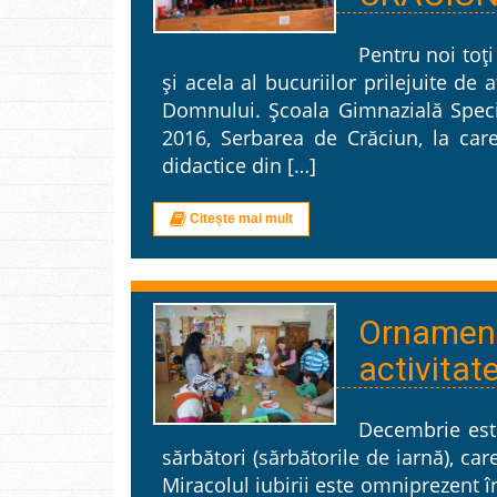
Pentru noi toţi
şi acela al bucuriilor prilejuite de 
Domnului. Şcoala Gimnazială Speci
2016, Serbarea de Crăciun, la care a
didactice din […]
Citește mai mult
Ornament
activitate
Decembrie est
sărbători (sărbătorile de iarnă), car
Miracolul iubirii este omniprezent 