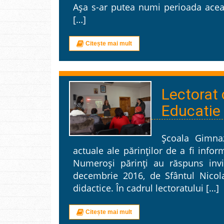
Aşa s-ar putea numi perioada aceas
[…]
Citește mai mult
Lectorat 
Educatie 
Școala Gimnaz
actuale ale părinților de a fi infor
Numeroși părinți au răspuns invi
decembrie 2016, de Sfântul Nicola
didactice. În cadrul lectoratului […]
Citește mai mult