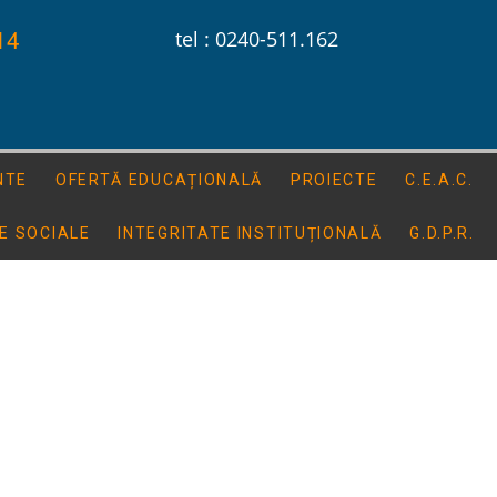
14
tel : 0240-511.162
NTE
OFERTĂ EDUCAȚIONALĂ
PROIECTE
C.E.A.C.
E SOCIALE
INTEGRITATE INSTITUȚIONALĂ
G.D.P.R.