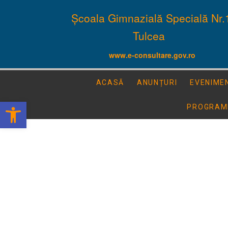
Școala Gimnazială Specială Nr.
Tulcea
www.e-consultare.gov.ro
ACASĂ
ANUNȚURI
EVENIME
Deschide bara de unelte
PROGRAM