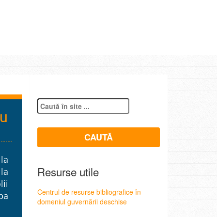
ru
la
Resurse utile
 la
lii
Centrul de resurse bibliografice în
pa
domeniul guvernării deschise