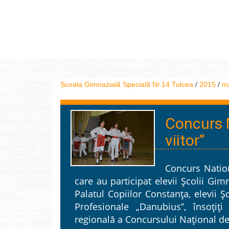
Școala Gimnazială Specială Nr.14 Tulcea
/
2015
/
m
Concurs 
viitor”
Concurs Nation
care au participat elevii Şcolii Gimn
Palatul Copiilor Constanța, elevii Şc
Profesionale „Danubius”, însoțiți
regională a Concursului Naţional d