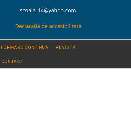
scoala_14@yahoo.com
Declarația de accesibilitate
FORMARE CONTINUA
REVISTĂ
CONTACT