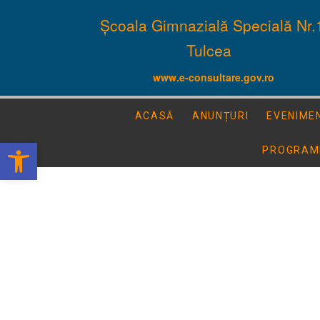
Școala Gimnazială Specială Nr.
Tulcea
www.e-consultare.gov.ro
ACASĂ
ANUNȚURI
EVENIME
Deschide bara de unelte
PROGRAM