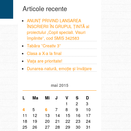
Articole recente
ANUNȚ PRIVIND LANSAREA
ÎNSCRIERII ÎN GRUPUL ȚINTĂ al
proiectului „Copii speciali. Visuri
împlinite”, cod SMIS 342583
Tabăra ”Creativ 3”
Clasa a X-a la final
Viața are prioritate!
Dunarea-natură, emoție și învățare
mai 2015
L
Ma
Mi
J
V
S
D
1
2
3
4
5
6
7
8
9
10
11
12
13
14
15
16
17
18
19
20
21
22
23
24
25
26
27
28
29
30
31