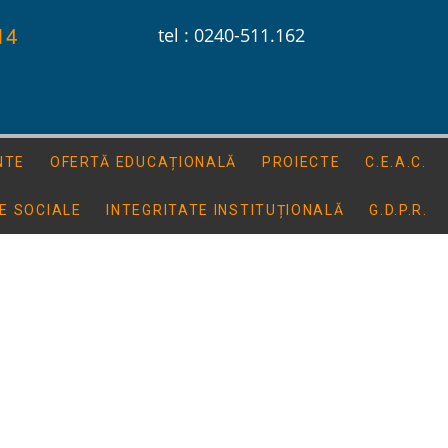
14
tel : 0240-511.162
NTE
OFERTĂ EDUCAȚIONALĂ
PROIECTE
C.E.A.C.
E SOCIALE
INTEGRITATE INSTITUȚIONALĂ
G.D.P.R.